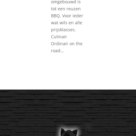
omgebouwd is
tot een reuzen
BBQ. Voor ieder
wat wils en alle
prijsklasses.
Culinair
Ordinair on the
road…